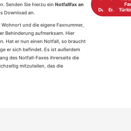
Fax
Fax
Fa
en. Senden Sie hierzu ein
Notfallfax an
Deutsch
Englisch
Türki
als Download an.
e, Wohnort und die eigene Faxnummer,
einer Behinderung aufmerksam. Hier
 Hat er nun einen Notfall, so braucht
e er sich befindet. Es ist außerdem
ang des Notfall-Faxes ihrerseits die
hzeitig mitzuteilen, das die