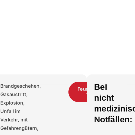
Bei
Brandgeschehen,
Feuerwehr
Gasaustritt,
112
nicht
Explosion,
medizinis
Unfall im
Notfällen:
Verkehr, mit
Gefahrengütern,