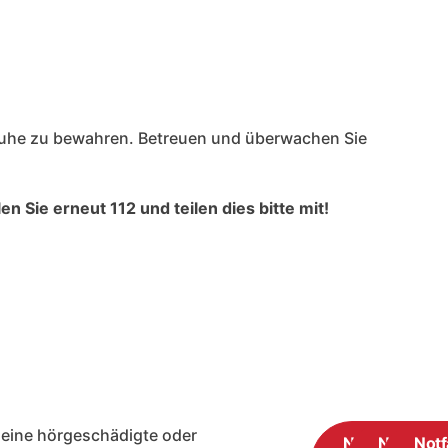
 Ruhe zu bewahren. Betreuen und überwachen Sie
n Sie erneut 112 und teilen dies bitte mit!
n eine hörgeschädigte oder
Notfall
Notfall
Notf