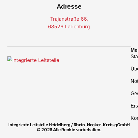
Adresse
Trajanstraße 66,
68526 Ladenburg
Me
Sta
Üb
No
Ges
Ers
Kon
Integrierte Leitstelle Heidelberg / Rhein-Necker-Kreis gGmbH
© 2026 Alle Rechte vorbehalten.