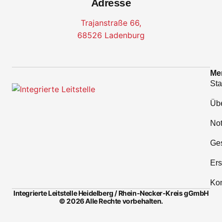
Adresse
Trajanstraße 66,
68526 Ladenburg
Me
Sta
Üb
No
Ges
Ers
Kon
Integrierte Leitstelle Heidelberg / Rhein-Necker-Kreis gGmbH
© 2026 Alle Rechte vorbehalten.